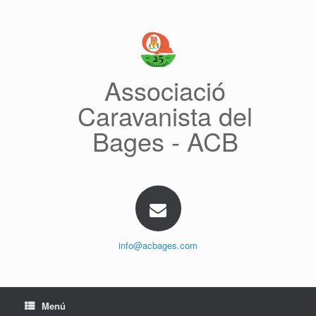
Saltar
al
contenido
Associació
Caravanista del
Bages - ACB
info@acbages.com
Menú