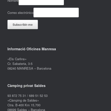
Nombre
Correo electrónico
Informació Oficines Manresa
«Els Carlins»
Cr. Sabateria, 3-5
08240 MANRESA – Barcelona
Càmping privat Saldes
93 872 75 31 / 689 51 52 53
«Càmping de Saldes»
Ctra. B-400 Km 15,700
08699 Saldes – Barcelona