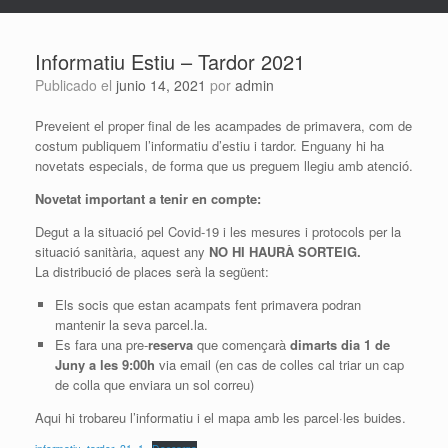
Informatiu Estiu – Tardor 2021
Publicado el
junio 14, 2021
por
admin
Preveient el proper final de les acampades de primavera, com de
costum publiquem l’informatiu d’estiu i tardor. Enguany hi ha
novetats especials, de forma que us preguem llegiu amb atenció.
Novetat important a tenir en compte:
Degut a la situació pel Covid-19 i les mesures i protocols per la
situació sanitària, aquest any
NO HI HAURÀ SORTEIG.
La distribució de places serà la següent:
Els socis que estan acampats fent primavera podran
mantenir la seva parcel.la.
Es fara una pre-
reserva
que començarà
dimarts dia 1 de
Juny a les 9:00h
via email (en cas de colles cal triar un cap
de colla que enviara un sol correu)
Aqui hi trobareu l’informatiu i el mapa amb les parcel·les buides.