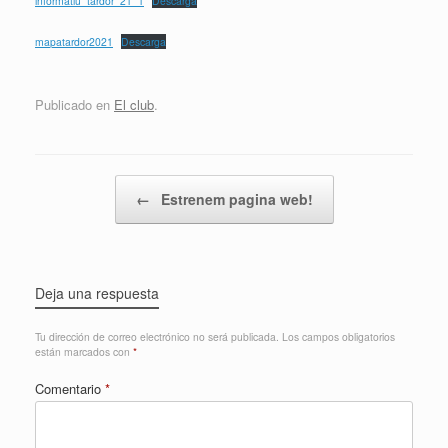
informatiu_tardor_21_1
Descarga
mapatardor2021
Descarga
Publicado en
El club
.
Navegador de artículos
←
Estrenem pagina web!
Deja una respuesta
Tu dirección de correo electrónico no será publicada.
Los campos obligatorios
están marcados con
*
Comentario
*