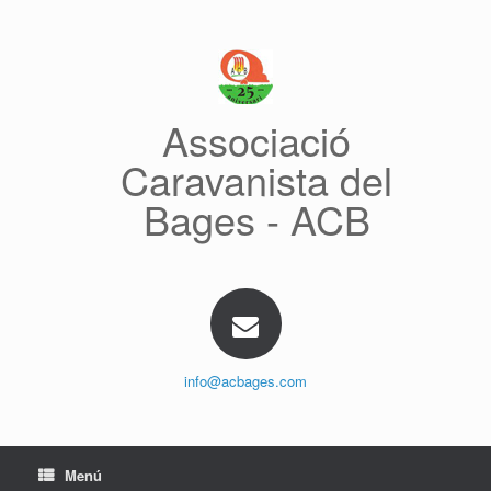
Saltar
al
contenido
Associació
Caravanista del
Bages - ACB
info@acbages.com
Menú