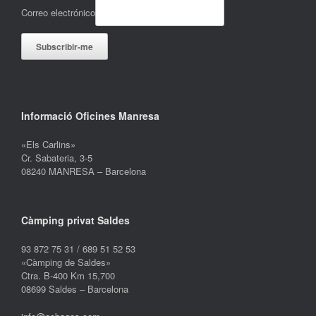
Correo electrónico
Informació Oficines Manresa
«Els Carlins»
Cr. Sabateria, 3-5
08240 MANRESA – Barcelona
Càmping privat Saldes
93 872 75 31 / 689 51 52 53
«Càmping de Saldes»
Ctra. B-400 Km 15,700
08699 Saldes – Barcelona