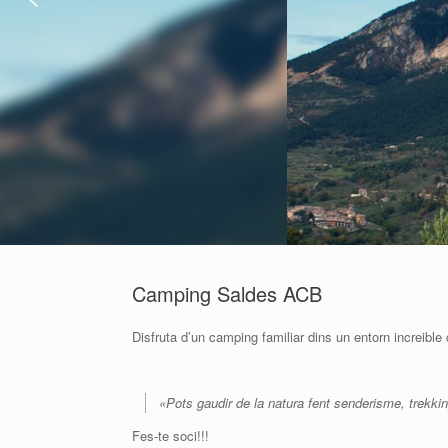
Camping Saldes ACB
Disfruta d’un camping familiar dins un entorn increibl
«Pots gaudir de la natura fent senderisme, trekk
Fes-te soci!!!