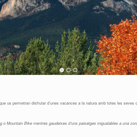
e que us permetran disfrutar d’unes vacances a la natura amb totes les seves 
ing o Mountain Bike mentres gaudeixes d’uns paisatges inigualables a una zon