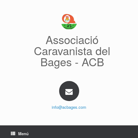
Saltar
al
contenido
Associació
Caravanista del
Bages - ACB
info@acbages.com
Menú