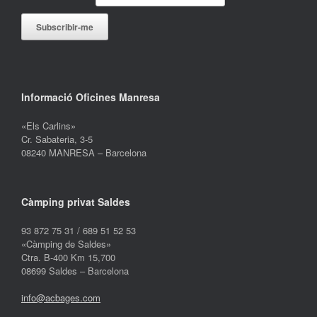
Informació Oficines Manresa
«Els Carlins»
Cr. Sabateria, 3-5
08240 MANRESA – Barcelona
Càmping privat Saldes
93 872 75 31 / 689 51 52 53
«Càmping de Saldes»
Ctra. B-400 Km 15,700
08699 Saldes – Barcelona
info@acbages.com